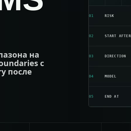
L
01
RISK
02
START AFTER
пазона на
03
DIRECTION
oundaries с
ry после
04
MODEL
05
END AT