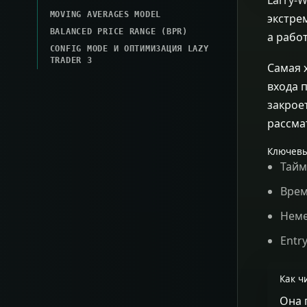
MOVING AVERAGES MODEL
экстре
BALANCED PRICE RANGE (BPR)
а работ
CONFIG MODE И ОПТИМИЗАЦИЯ LAZY
TRADER 3
Самая 
входа 
закрое
рассма
Ключевы
Тайм
Врем
Неме
Entr
Как ч
Она 