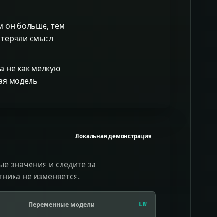
м он больше, тем
отеряли смысл
а не как мелкую
гая модель
Локальная демонстрация
е значения и следите за
етника не изменяется.
Переменные модели
LW