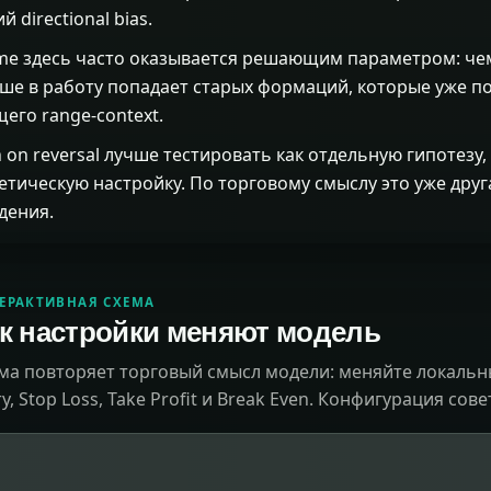
 directional bias.
time здесь часто оказывается решающим параметром: че
ше в работу попадает старых формаций, которые уже п
щего range-context.
 on reversal лучше тестировать как отдельную гипотезу, 
етическую настройку. По торговому смыслу это уже дру
дения.
ЕРАКТИВНАЯ СХЕМА
к настройки меняют модель
ма повторяет торговый смысл модели: меняйте локальны
ry, Stop Loss, Take Profit и Break Even. Конфигурация сов