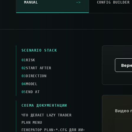
MANUAL
CONFIG BUILDER
SCENARIO STACK
01
RISK
Верн
02
START AFTER
03
DIRECTION
04
MODEL
05
END AT
СХЕМА ДОКУМЕНТАЦИИ
Видео 
ЧТО ДЕЛАЕТ LAZY TRADER
PLAN MENU
ГЕНЕРАТОР PLAN-*.CFG ДЛЯ ИИ-