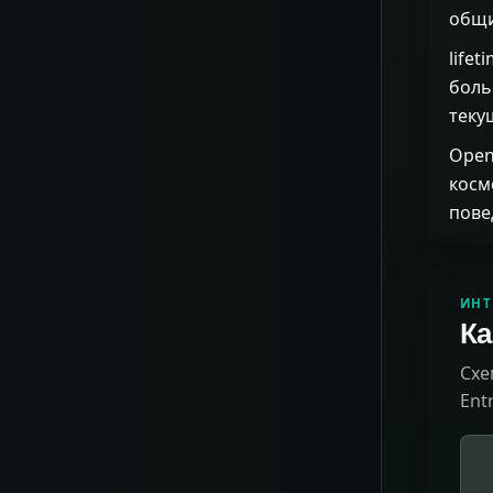
общий
life
боль
теку
Open
косм
пове
ИНТ
Ка
Схе
Ent