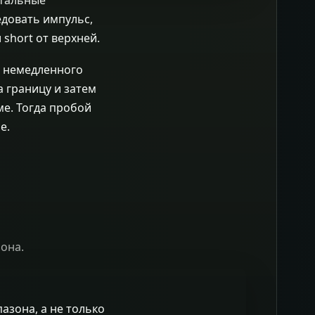
едовать импульс,
 short от верхней.
о немедленного
 границу и затем
е. Тогда пробой
е.
зона.
азона, а не только