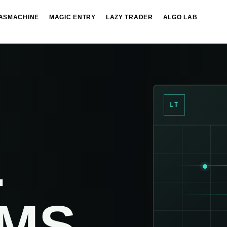
IASMACHINE
MAGIC ENTRY
LAZY TRADER
ALGO LAB
LT
-
AMS