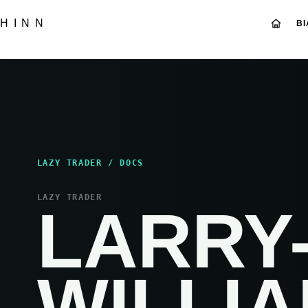
HINN
B
LAZY TRADER / DOCS
LAZY TRADER
LARRY
WILLI