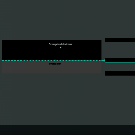
Take Profit · 3.0R
Размер fractal-window
Entry
Fractal low
Stop Loss