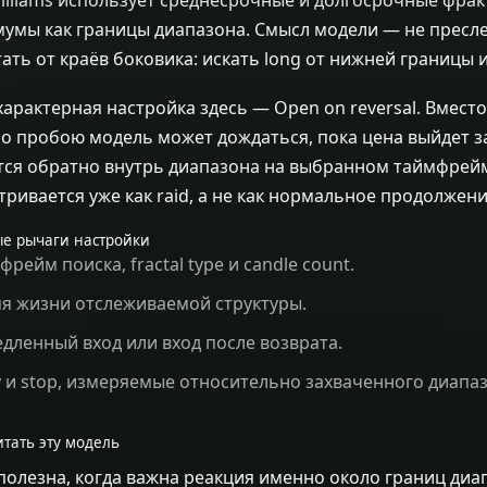
мумы как границы диапазона. Смысл модели — не пресл
ать от краёв боковика: искать long от нижней границы и
характерная настройка здесь — Open on reversal. Вмест
по пробою модель может дождаться, пока цена выйдет за
тся обратно внутрь диапазона на выбранном таймфрейм
тривается уже как raid, а не как нормальное продолжени
е рычаги настройки
фрейм поиска, fractal type и candle count.
я жизни отслеживаемой структуры.
дленный вход или вход после возврата.
y и stop, измеряемые относительно захваченного диапа
итать эту модель
полезна, когда важна реакция именно около границ диап