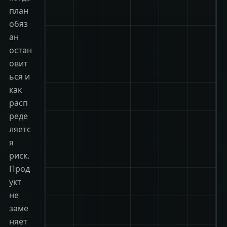
план
обяз
ан
остан
овит
ься и
как
расп
реде
ляетс
я
риск.
Прод
укт
не
заме
няет