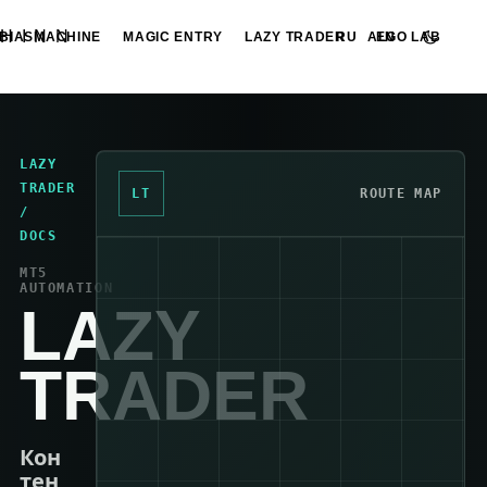
HINN
BIASMACHINE
MAGIC ENTRY
LAZY TRADER
ALGO LAB
RU
EN
LAZY
TRADER
LT
ROUTE MAP
/
DOCS
MT5
AUTOMATION
LAZY
TRADER
Кон
тен