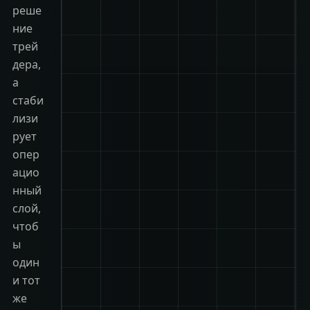
реше
ние
трей
дера,
а
стаби
лизи
рует
опер
ацио
нный
слой,
чтоб
ы
один
и тот
же