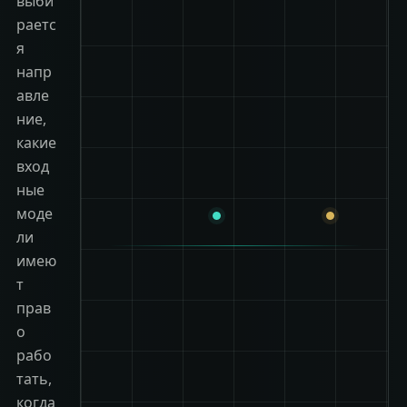
выби
раетс
я
напр
авле
ние,
какие
вход
ные
моде
ли
имею
т
прав
о
рабо
тать,
когда