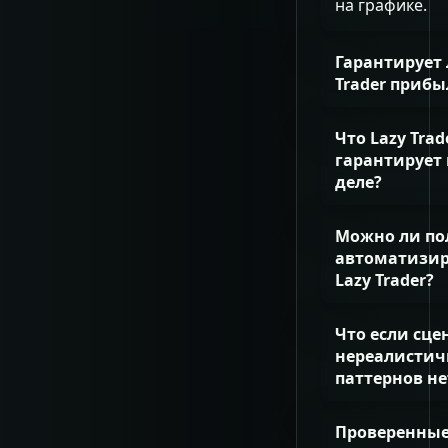
с
n
к
п
на графике.
ы
т
д
и
е
л
й
ь
е
л
р
а
п
в
л
и
Гарантирует 
а
н
л
х
F
о
а
.
Trader прибы
а
о
V
к
.
н
д
G
.
.
Что Lazy Trad
-
гарантирует
л
о
деле?
г
и
Можно ли по
к
автоматизир
у
.
Lazy Trader?
Что если сц
нереалисти
паттернов не
Проверенные