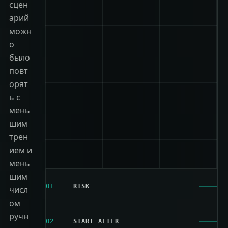
сцен
арий
можн
о
было
повт
орят
ь с
мень
шим
трен
ием и
мень
шим
01
RISK
числ
ом
ручн
02
START AFTER