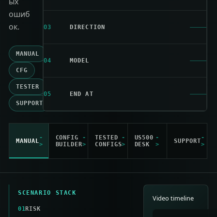
ых
ошиб
ок.
03
DIRECTION
MANUAL
04
MODEL
CFG
TESTER
05
END AT
SUPPORT
CONFIG
TESTED
US500
MANUAL
SUPPORT
BUILDER
CONFIGS
DESK
SCENARIO STACK
Video timeline
01
RISK