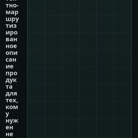
тно-
мар
шру
тиз
иро
ван
ное
опи
сан
ие
про
дук
та
для
тех,
ком
у
нуж
ен
не