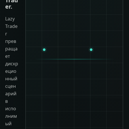
Trad
er.
Lazy
Trade
r
прев
раща
ет
дискр
ецио
нный
сцен
арий
в
испо
лним
ый