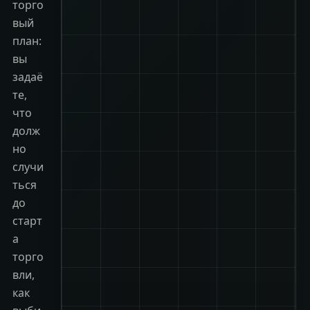
торго
вый
план:
вы
задаё
те,
что
долж
но
случи
ться
до
старт
а
торго
вли,
как