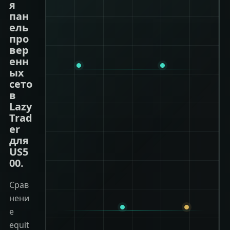
я
пан
ель
про
вер
енн
ых
сето
в
Lazy
Trad
er
для
US5
00.
Срав
нени
е
equit