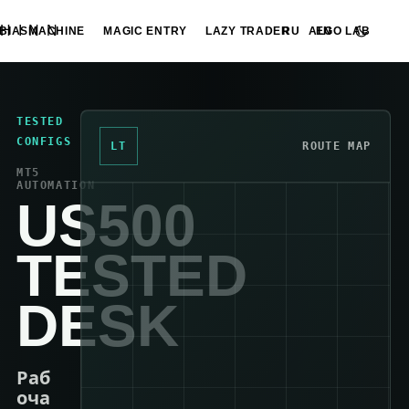
HINN
BIASMACHINE
MAGIC ENTRY
LAZY TRADER
ALGO LAB
RU
EN
TESTED
CONFIGS
LT
ROUTE MAP
MT5
AUTOMATION
US500
TESTED
DESK
Раб
оча