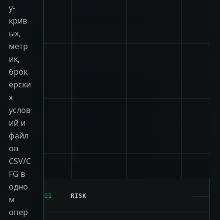
y-
крив
ых,
метр
ик,
брок
ерски
х
услов
ий и
файл
ов
CSV/C
FG в
одно
01
RISK
м
опер