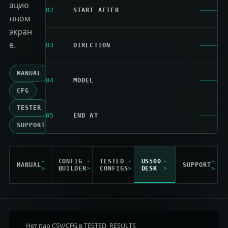
ацио
02
START AFTER
нном
экран
е.
03
DIRECTION
MANUAL
04
MODEL
CFG
TESTER
05
END AT
SUPPORT
CONFIG
TESTED
US500
MANUAL
SUPPORT
BUILDER
CONFIGS
DESK
Нет пар CSV/CFG в TESTED_RESULTS